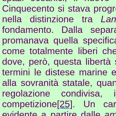
Cinquecento si stava prog
nella distinzione tra
La
fondamento. Dalla separ
promanava quella specific
come totalmente liberi ch
dove, però, questa libertà
termini le distese marine 
alla sovranità statale, qua
regolazione condivisa, 
competizione
[25]
. Un car
evidente a partire dalle
am