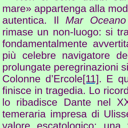
mare» appartenga alla moder
autentica. Il
Mar Ocean
rimase un non-luogo: si tr
fondamentalmente avvertit
più celebre navigatore del
prolungate peregrinazioni s
Colonne d’Ercole
[11]
. E qu
finisce in tragedia. Lo rico
lo ribadisce Dante nel XX
temeraria impresa di Ulis
valore escatologico: una 