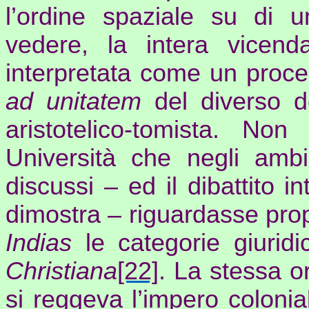
l’ordine spaziale su di u
vedere, la intera vicen
interpretata come un proc
ad
unitatem
del diverso de
aristotelico-tomista. N
Università che negli ambi
discussi – ed il dibattito 
dimostra – riguardasse propr
Indias
le categorie giurid
Christiana
[22]
. La stessa o
si reggeva l’impero coloni