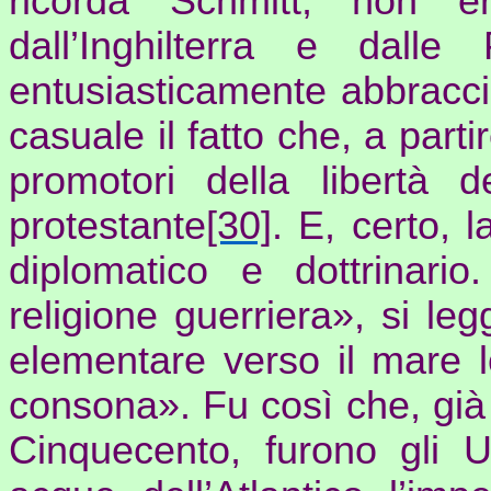
ricorda Schmitt, non e
dall’Inghilterra e dall
entusiasticamente abbracci
casuale il fatto che, a part
promotori della libertà 
protestante
[30]
. E, certo, 
diplomatico e dottrinari
religione guerriera», si le
elementare verso il mare l
consona». Fu così che, già
Cinquecento, furono gli Ug