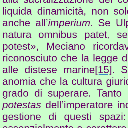
liquida dinamicità, non so
anche all’
imperium
. Se
Ul
natura omnibus
patet
,
se
potest
»,
Meciano
ricorda
riconosciuto che la legge 
alle distese marine
[15]
. S
anomia che la cultura giuri
grado di superare. Tanto l
potestas
dell’imperatore in
gestione di questi spazi: