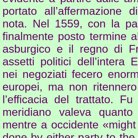
portato all’affermazione d
nota. Nel 1559, con la p
finalmente posto termine al
asburgico e il regno di Fr
assetti politici dell’inter
nei negoziati fecero enormi
europei, ma non ritennero
l’efficacia del trattato.
F
meridiano
valeva
quanto
mentre
a
occidente
«might 
done by either party to th