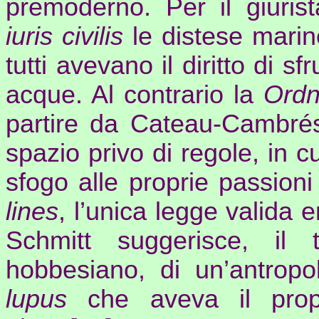
premoderno. Per il giuri
iuris
civilis
le distese mari
tutti avevano il diritto di sf
acque. Al contrario la
Ord
partire da
Cateau-Cambrés
spazio privo di regole, in c
sfogo alle proprie passioni 
lines
, l’unica legge valida 
Schmitt suggerisce, il 
hobbesiano, di un’antropo
lupus
che aveva il prop