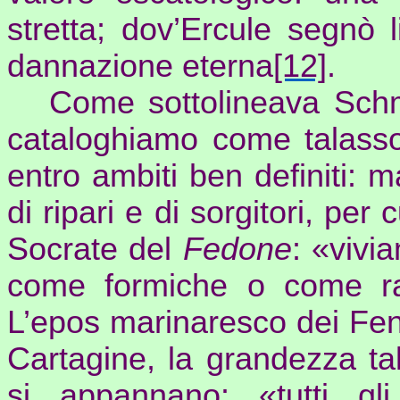
stretta; dov’
Ercule
segnò li
dannazione eterna
[12]
.
Come sottolineava Schmi
cataloghiamo come talassoc
entro ambiti ben definiti: ma
di ripari e di sorgitori, per
Socrate del
Fedone
: «vivi
come formiche o come ra
L’epos marinaresco dei Feni
Cartagine, la grandezza tal
si appannano: «tutti gl