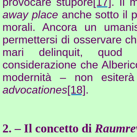
provocare stupore
[17]
. Il
away
place
anche sotto il p
morali. Ancora un uman
permettersi di osservare c
mari
delinquit
,
quod
considerazione che Alberic
modernità – non esiter
advocationes
[18]
.
2. – Il concetto di
Raumrev