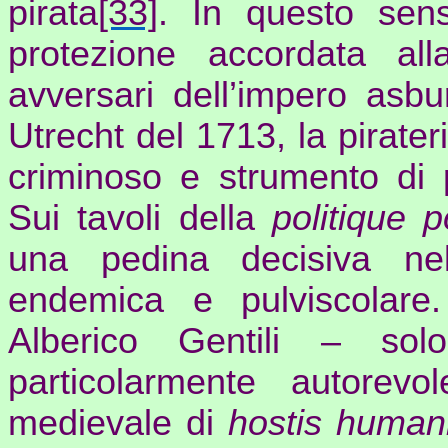
pirata
[33]
. In questo sens
protezione accordata al
avversari dell’impero asbu
Utrecht del 1713, la pirat
criminoso e strumento di p
Sui tavoli della
politique
p
una pedina decisiva nel
endemica e pulviscolar
Alberico Gentili – so
particolarmente autorevo
medievale di
hostis
human