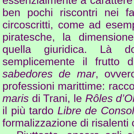
essenzialmente a carattere 
ben pochi riscontri nei fa
circoscritti, come ad esem
piratesche, la dimensione
quella giuridica. Là d
semplicemente il frutto d
sabedores
de mar
, ovver
professioni marittime: racc
maris
di Trani, le
Rôles
d’
O
il più tardo
Libre de
Consol
formalizzazione di risalenti