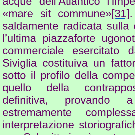
acque dell’Atlantico l’imp
«mare
sit
commune
»
[31]
.
saldamente radicata sulla 
l’ultima piazzaforte ugon
commerciale esercitato 
Siviglia costituiva un fat
sotto il profilo della com
quello della contrappos
definitiva, provando 
estremamente comple
interpretazione storiografi