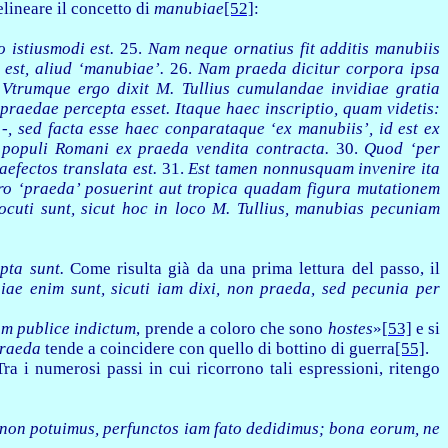
elineare il concetto di
manubiae
[52]
:
o istiusmodi est.
25.
Nam neque ornatius fit additis manubiis
est, aliud ‘manubiae’.
26.
Nam praeda dicitur corpora ipsa
.
Vtrumque ergo dixit M. Tullius cumulandae invidiae gratia
raedae percepta esset. Itaque haec inscriptio, quam videtis:
, sed facta esse haec conparataque ‘ex manubiis’, id est ex
m populi Romani ex praeda vendita contracta.
30.
Quod ‘per
efectos translata est.
31.
Est tamen nonnusquam invenire ita
pro ‘praeda’ posuerint aut tropica quadam figura mutationem
locuti sunt, sicut hoc in loco M. Tullius, manubias pecuniam
pta sunt.
Come risulta già da una prima lettura del passo, il
ae enim sunt, sicuti iam dixi, non praeda, sed pecunia per
um publice indictum
, prende a coloro che sono
hostes
»
[53]
e si
raeda
tende a coincidere con quello di bottino di guerra
[55]
.
Tra i numerosi passi in cui ricorrono tali espressioni, ritengo
os non potuimus, perfunctos iam fato dedidimus; bona eorum, ne