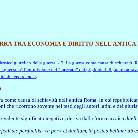
RRA TRA ECONOMIA E DIRITTO NELL’ANTICA
lessico giuridico della guerra
. - 2.
La guerra come causa di schiavitù. 
a guerra: a) l’im-missione nel “mercato” dei prigionieri di guerra attrav
vità dei
venaliciarii
.
a
erra come causa di schiavitù nell’antica Roma, in età repubblic
ni che ricorrono sovente nei testi degli autori latini e dei giuris
 prevalente significato negativo, deriva dalla forma arcaica
duell
rfecit sic perduellis, <a per> et duellum, id postea bellum: ab