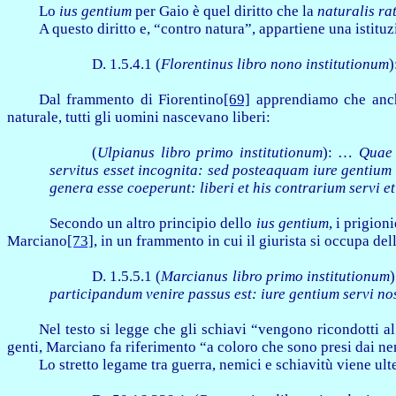
Lo
ius gentium
per Gaio è quel diritto che la
naturalis ra
A questo diritto e, “contro natura”, appartiene una istitu
D. 1.5.4.1
(
Florentinus libro nono institutionum
)
Dal frammento di Fiorentino
[69]
apprendiamo che anc
naturale, tutti gli uomini nascevano liberi:
(
Ulpianus libro primo institutionum
): …
Quae 
servitus esset incognita: sed posteaquam iure gentium
genera esse coeperunt: liberi et his contrarium servi et 
Secondo un altro principio dello
ius gentium
,
i prigion
Marciano
[73]
, in un frammento in cui il giurista si occupa del
D. 1.5.5.1 (
Marcianus libro primo institutionum
participandum venire passus est: iure gentium servi nos
Nel testo si legge che gli schiavi “vengono ricondotti 
genti, Marciano fa riferimento “a coloro che sono presi dai n
Lo stretto legame tra guerra, nemici e schiavitù viene u