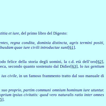
titia et iure
, del primo libro del Digesto:
ntes, regna condita, dominia distincta, agris termini positi,
ibusdam quae iure civili introductae sunt
[61]
.
do felice della storia degli uomini, la c.d. età dell’oro
[62]
,
 greca, secondo quanto sostenuto dal Didier
[63]
, lo
ius gentium
o
ius civile
, in un famoso frammento tratto dal suo manuale di
im suo proprio, partim communi omnium hominum iure utuntur.
roprium ipsius civitatis: quod vero naturalis ratio inter omnes
5]
.