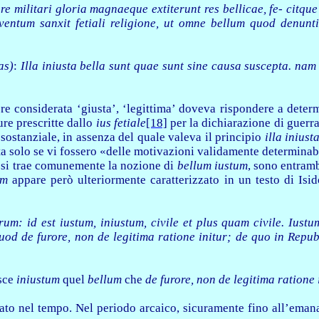
n re militari gloria magnaeque extiterunt res bellicae, fe- citq
nventum sanxit fetiali religione, ut omne bellum quod denun
as)
:
Illa iniusta bella sunt quae sunt sine causa suscepta. n
e considerata ‘giusta’, ‘legittima’ doveva rispondere a determi
dure prescritte dallo
ius fetiale
[18]
per la dichiarazione di guerra
 sostanziale, in assenza del quale valeva il principio
illa inius
a solo se vi fossero «delle motivazioni validamente determinab
 si trae comunemente la nozione di
bellum iustum
, sono entramb
um
appare però ulteriormente caratterizzato in un testo di Isid
m: id est iustum, iniustum, civile et plus quam civile. Iustu
uod de furore, non de legitima
ratione initur; de quo in Repub
isce
iniustum
quel
bellum
che
de furore, non de legitima ratione 
cato nel tempo. Nel periodo arcaico, sicuramente fino all’eman