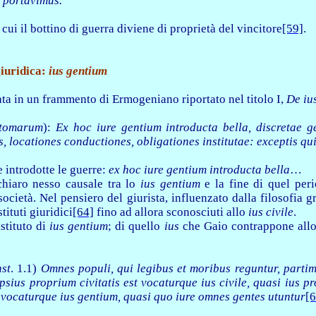
 portavimus.
ui il bottino di guerra diviene di proprietà del vincitore
[59]
.
iuridica:
ius gentium
ata in un frammento di Ermogeniano riportato nel titolo I,
De ius
itomarum
):
Ex hoc iure gentium introducta bella, discretae ge
, locationes conductiones, obligationes institutae: exceptis qu
e introdotte le guerre:
ex hoc iure gentium introducta bella
…
hiaro nesso causale tra lo
ius gentium
e la fine di quel perio
 società. Nel pensiero del giurista, influenzato dalla filosofia
tituti giuridici
[64]
fino ad allora sconosciuti allo
ius civile
.
stituto di
ius gentium
; di quello
ius
che Gaio contrappone all
nst
. 1.1)
Omnes populi, qui legibus et moribus reguntur, part
psius proprium civitatis est vocaturque ius civile, quasi ius p
 vocaturque
ius gentium, quasi quo iure omnes gentes utuntur
[6