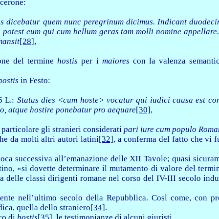
cerone:
is dicebatur quem nunc peregrinum dicimus. Indicant duodeci
 potest eum qui cum bellum geras tam molli nomine appellare
mansit
[28]
,
ione del termine
hostis
per i
maiores
con
la valenza semanti
hostis
in Festo:
6 L.:
Status dies <cum hoste> vocatur qui iudici causa est con
o, atque hostire ponebatur pro aequare
[30]
,
particolare gli stranieri considerati
pari iure cum populo Rom
 da molti altri autori latini
[32]
, a conferma del fatto che vi 
 epoca successiva all’emanazione delle XII Tavole; quasi sicura
artino, «si dovette determinare il mutamento di valore del term
 delle classi dirigenti romane nel corso del IV-III secolo indu
mente nell’ultimo secolo della Repubblica. Così come, con pr
ica, quella dello straniero
[34]
.
co di
hostis
[35]
, le testimonianze di alcuni giuristi.