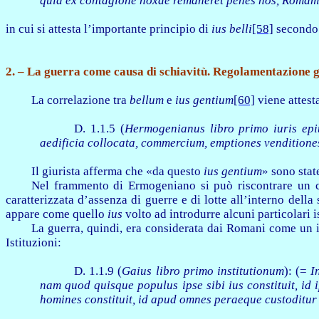
quid ex contagione noxae remaneret penes nos, Romam
in cui si attesta l’importante principio di
ius belli
[58]
secondo c
2.
– La guerra come causa di schiavitù. Regolamentazione g
La correlazione tra
bellum
e
ius gentium
[60]
viene attest
D. 1.1.5 (
Hermogenianus libro primo iuris ep
aedificia collocata, commercium, emptiones venditiones
Il giurista afferma che «da questo
ius gentium
» sono stat
Nel frammento di Ermogeniano si può riscontrare un c
caratterizzata d’assenza di guerre e di lotte all’interno della
appare come quello
ius
volto ad introdurre alcuni particolari is
La guerra, quindi, era considerata dai Romani come un i
Istituzioni:
D. 1.1.9 (
Gaius libro primo institutionum
): (=
I
nam quod quisque populus ipse sibi ius constituit, id i
homines constituit, id apud omnes peraeque custoditur