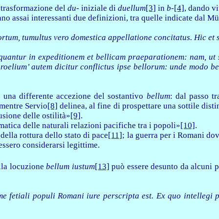
la trasformazione del
du-
iniziale di
duellum
[3]
in
b-
[4]
, dando vi
tano assai interessanti due definizioni, tra quelle indicate dal Mü
ortum, tumultus vero domestica appellatione concitatus.
Hic et 
equantur in expeditionem et bellicam praeparationem: nam, ut
roelium’ autem dicitur conflictus ipse bellorum: unde modo ben
re una differente accezione del sostantivo
bellum
: dal passo tr
; mentre Servio
[8]
delinea, al fine di prospettare una sottile dist
sione delle ostilità»
[9]
.
tica delle naturali relazioni pacifiche tra i popoli»
[10]
.
della rottura dello stato di pace
[11]
; la guerra per i Romani do
ssero considerarsi legittime.
ella locuzione
bellum iustum
[13]
può essere desunto da alcuni p
e fetiali populi Romani iure perscripta est. Ex quo intellegi 