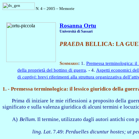
N. 4 – 2005 – Memorie
Rosanna Ortu
Università di Sassari
PRAEDA
BELLICA: LA GUE
Sommario
:
1.
Premessa terminologica: il 
della proprietà del bottino di guerra
. - 4.
Aspetti economici dell
di
captivi
: brevi riferimenti alla struttura organizzativa dell’atti
1.
- Premessa terminologica: il lessico giuridico della guerr
Prima di iniziare le mie riflessioni a proposito della gu
significato e sulla valenza giuridica di alcuni termini e locuzio
A)
Bellum
. Il termine, utilizzato dagli autori antichi con
ling. Lat
. 7.49:
Perduelles dicuntur hostes; ut pe