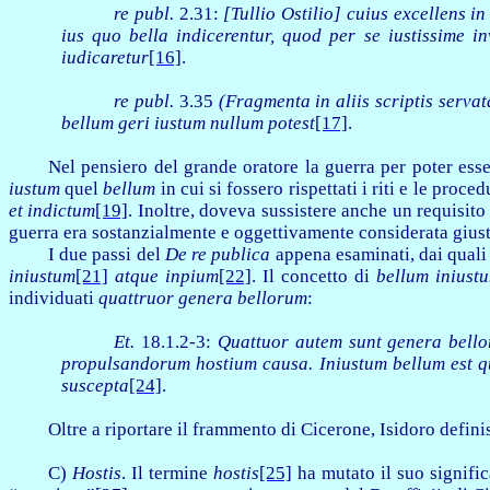
re publ.
2.31:
[Tullio Ostilio] cuius excellens i
ius quo bella indicerentur, quod per se iustissime i
iudicaretur
[16]
.
re publ.
3.35
(Fragmenta in aliis scriptis servat
bellum geri iustum nullum potest
[17]
.
Nel pensiero del grande oratore la guerra per poter esser
iustum
quel
bellum
in cui si fossero rispettati i riti e le proce
et indictum
[19]
. Inoltre, doveva sussistere anche un requisito
guerra era sostanzialmente e oggettivamente considerata giust
I due passi del
De re publica
appena esaminati, dai quali
iniustum
[21]
atque inpium
[22]
. Il concetto di
bellum iniust
individuati
quattruor genera bellorum
:
Et.
18.1.2-3:
Quattuor autem sunt genera belloru
propulsandorum hostium causa.
Iniustum bellum est q
suscepta
[24]
.
Oltre a riportare il frammento di Cicerone, Isidoro defin
C)
Hostis
. Il termine
hostis
[25]
ha mutato il suo signifi