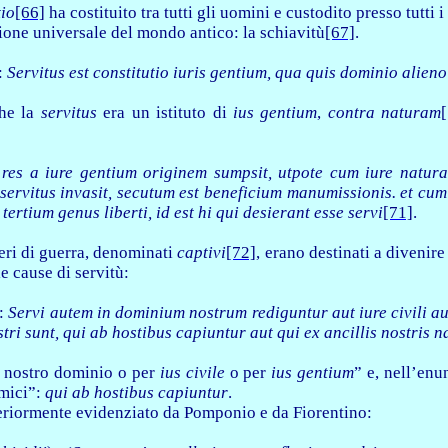
tio
[66]
ha costituito tra tutti gli uomini e custodito presso tutti i 
zione universale del mondo antico: la schiavitù
[67]
.
:
Servitus est constitutio iuris gentium, qua quis dominio alien
he la
servitus
era un istituto di
ius gentium
,
contra naturam
res a iure gentium originem sumpsit, utpote cum iure natura
 servitus invasit, secutum est beneficium manumissionis. et cu
tertium genus liberti, id est hi qui desierant esse servi
[71]
.
ieri di guerra, denominati
captivi
[72]
, erano destinati a divenir
le cause di servitù:
):
Servi autem in dominium nostrum rediguntur aut iure civili aut
tri sunt, qui ab hostibus capiuntur aut qui ex ancillis nostris 
al nostro dominio o per
ius
civile
o per
ius gentium
” e, nell’en
emici”:
qui ab hostibus capiuntur
.
lteriormente evidenziato da Pomponio e da Fiorentino: