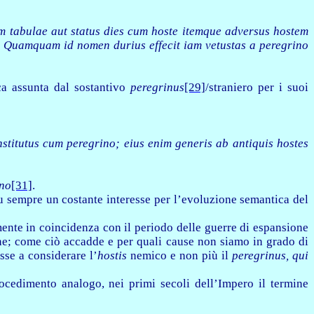
m tabulae aut status dies cum hoste itemque adversus hostem
.
Quamquam id nomen durius effecit iam vetustas a peregrino
ca assunta dal sostantivo
peregrinus
[29]
/straniero per i suoi
stitutus cum peregrino; eius enim generis ab antiquis hostes
ano
[31]
.
fu sempre un costante interesse per l’evoluzione semantica del
mente in coincidenza con il periodo delle guerre di espansione
ine; come ciò accadde e per quali cause non siamo in grado di
sse a considerare l’
hostis
nemico e non più il
peregrinus, qui
ocedimento analogo, nei primi secoli dell’Impero il termine