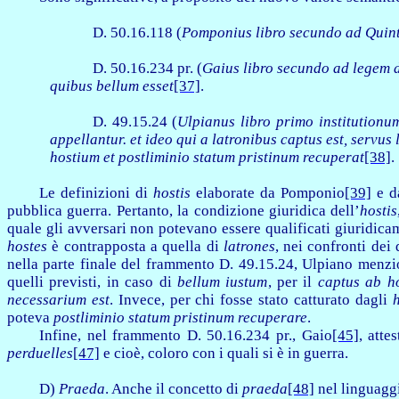
D. 50.16.118 (
Pomponius
libro secundo ad Qui
D. 50.16.234 pr. (
Gaius
libro secundo ad legem
quibus bellum esset
[37]
.
D. 49.15.24 (
Ulpianus
libro primo institutionu
appellantur. et ideo qui a latronibus captus est, servus
hostium et postliminio statum pristinum recuperat
[38]
.
Le definizioni di
hostis
elaborate da Pomponio
[39]
e d
pubblica guerra. Pertanto, la condizione giuridica dell’
hostis
quale gli avversari non potevano essere qualificati giuridi
hostes
è contrapposta a quella di
latrones
, nei confronti dei
nella parte finale del frammento D. 49.15.24, Ulpiano menzio
quelli previsti, in caso di
bellum iustum
, per il
captus ab h
necessarium est
. Invece, per chi fosse stato catturato dagli
poteva
postliminio statum pristinum recuperare
.
Infine, nel frammento D. 50.16.234 pr., Gaio
[45]
, atte
perduelles
[47]
e cioè, coloro con i quali si è in guerra.
D)
Praeda
. Anche il concetto di
praeda
[48]
nel linguaggi