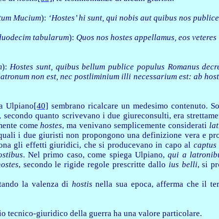
ntum Mucium
):
‘Hostes’ hi sunt, qui nobis aut quibus nos public
 duodecim tabularum
):
Quos nos hostes appellamus, eos veteres
m
):
Hostes sunt, quibus bellum publice populus Romanus decre
 latronum non est, nec postliminium illi necessarium est: ab hos
a Ulpiano
[40]
sembrano ricalcare un medesimo contenuto. Son
, secondo quanto scrivevano i due giureconsulti, era strettame
camente come
hostes
, ma venivano semplicemente considerati
la
 quali i due giuristi non propongono una definizione vera e p
na gli effetti giuridici, che si producevano in capo al
captus 
ostibus
. Nel primo caso, come spiega Ulpiano,
qui a latronibu
hostes
, secondo le rigide regole prescritte dallo
ius belli
, si p
stando la valenza di
hostis
nella sua epoca, afferma che il ter
o tecnico-giuridico della guerra ha una valore particolare.