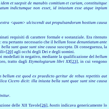
ue idem et saepsit de manubis comitium et curiam, constituitque
tiatum indictumque non esset, id iniustum esse atque inpium
am extra <quam> ulciscendi aut propulsandorum hostium causa
nati requisiti di carattere formale e sostanziale. Era ritenuto
: era pertanto necessario che il
bellum
fosse
denuntiatum ante
ta bella sunt quae sunt sine causa suscepta
.
Di conseguenza, la
ili»
[20]
agli occhi degli Dei e degli uomini.
i modellati in negativo, mediante la qualificazione del
bellum
oro, tratto dagli
Etymologiarum libri XX
[23]
, in cui vengono
m bellum est quod ex praedicto geritur de rebus repetitis aut
lica Cicero dicit: illa iniusta bella sunt quae sunt sine causa
initur
.
azione delle XII Tavole
[26]
,
hostis
indicava genericamente lo