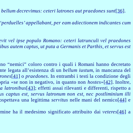
e bellum decrevimus: ceteri latrones aut praedones sunt
[36]
.
 ‘perduelles’ appellabant, per eam adiectionem indicantes cum
vit vel ipse populo Romano: ceteri latrunculi vel praedones
tibus autem captus, ut puta a Germanis et Parthis, et servus est
o “nemici” coloro contro i quali i Romani hanno decretato
nte legata all’esistenza di un
bellum iustum
, in mancanza del
trones
[41]
o
praedones
. In entrambi i testi la condizione degli
ropria «se non in negativo, in quanto non
hostes
»
[42]
. Inoltre,
a latronibus
[43]
; effetti assai rilevanti e differenti, rispetto a
s captus est, servus latronum non est, nec postliminium illi
rospettava una legittima
servitus
nelle mani del nemico
[44]
e
mine ha il medesimo significato attribuito dai
veteres
[46]
a