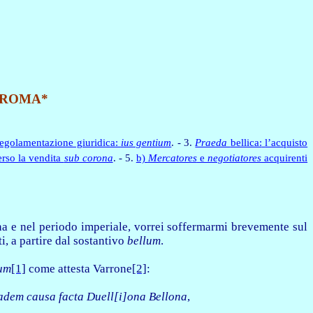
 ROMA*
Regolamentazione giuridica:
ius gentium
. - 3.
Praeda
bellica:
l’acquisto
erso la vendita
sub corona
. - 5.
b)
Mercatores
e
negotiatores
acquirenti
ana e nel periodo imperiale, vorrei soffermarmi brevemente sul
ti, a partire dal sostantivo
bellum
.
um
[1]
come attesta Varrone
[2]
:
 eadem causa facta Duell[i]ona Bellona
,