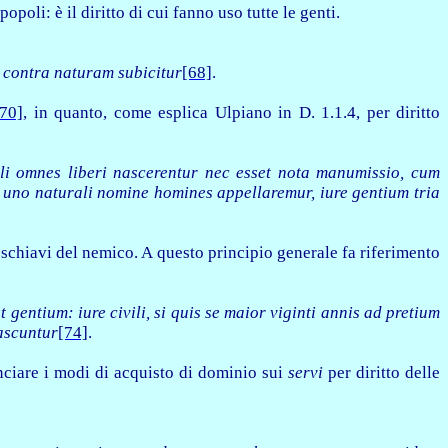
popoli: è il diritto di cui fanno uso tutte le genti.
o contra naturam subicitur
[68]
.
[70]
, in quanto, come esplica Ulpiano in D. 1.1.4, per diritto
li omnes liberi nascerentur nec esset nota manumissio, cum
m uno naturali nomine homines appellaremur, iure gentium tria
e schiavi del nemico. A questo principio generale fa riferimento
 gentium: iure civili, si quis se maior viginti annis ad pretium
nascuntur
[74]
.
unciare i modi di acquisto di dominio sui
servi
per diritto delle