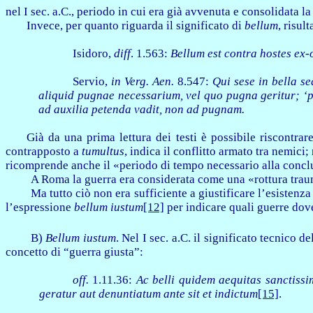
nel I sec. a.C., periodo in cui era già avvenuta e consolidata 
Invece, per quanto riguarda il significato di
bellum
, risul
Isidoro,
diff
. 1.563:
Bellum est contra hostes ex-
Servio,
in Verg. Aen.
8.547:
Qui sese in bella s
aliquid pugnae necessarium, vel quo pugna geritur; ‘p
ad auxilia petenda vadit, non ad pugnam.
Già da una prima lettura dei testi è possibile riscontra
contrapposto a
tumultus
, indica il conflitto armato tra nemici
ricomprende anche il «periodo di tempo necessario alla conclu
A Roma la guerra era considerata come una «rottura trauma
Ma tutto ciò non era sufficiente a giustificare l’esistenza 
l’espressione
bellum iustum
[12]
per indicare quali guerre dove
B)
Bellum iustum
.
Nel I sec. a.C. il significato tecnico d
concetto di “guerra giusta”:
off.
1.11.36:
Ac belli quidem aequitas sanctissim
geratur aut denuntiatum ante sit et indictum
[15]
.