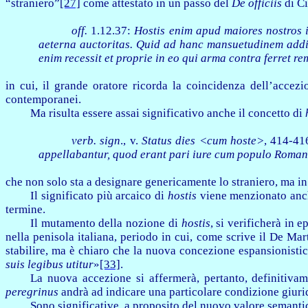
“straniero”
[27]
come attestato in un passo del
De officiis
di Ci
off.
1.12.37:
Hostis enim apud maiores nostros 
aeterna auctoritas. Quid ad hanc mansuetudinem addi
enim recessit et proprie in eo qui arma contra ferret re
in cui, il grande oratore ricorda la coincidenza dell’accez
contemporanei.
Ma risulta essere assai significativo anche il concetto di
verb. sign
., v.
Status dies <cum hoste>
, 414-41
appellabantur, quod erant pari iure cum populo Roman
che non solo sta a designare genericamente lo straniero, ma in 
Il significato più arcaico di
hostis
viene menzionato anche
termine.
Il mutamento della nozione di
hostis
, si verificherà in
nella penisola italiana, periodo in cui, come scrive il De M
stabilire, ma è chiaro che la nuova concezione espansionistica
suis legibus utitur
»
[33]
.
La nuova accezione si affermerà, pertanto, definitiva
peregrinus
andrà ad indicare una particolare condizione giurid
Sono significative, a proposito del nuovo valore semanti