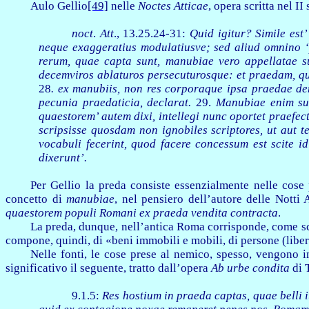
Aulo Gellio
[49]
nelle
Noctes
Atticae
, opera scritta nel II 
noct
.
Att
., 13.25.24-31:
Quid igitur? Simile est
neque exaggeratius modulatiusve; sed aliud omnino ‘p
rerum, quae capta sunt, manubiae vero appellatae s
decemviros ablaturos persecuturosque: et praedam, qu
28
. ex manubiis, non res corporaque ipsa praedae dem
pecunia praedaticia, declarat.
29.
Manubiae enim sun
quaestorem’ autem dixi, intellegi nunc oportet praefec
scripsisse quosdam non ignobiles scriptores, ut aut 
vocabuli fecerint, quod facere concessum est scite i
dixerunt’.
Per Gellio la preda consiste essenzialmente nelle cose
concetto di
manubiae
, nel pensiero dell’autore delle Notti 
quaestorem populi Romani ex praeda vendita contracta
.
La preda, dunque, nell’antica Roma corrisponde, come sc
compone, quindi, di «beni immobili e mobili, di persone (liber
Nelle fonti, le cose prese al nemico, spesso, vengono 
significativo il seguente, tratto dall’opera
Ab urbe condita
di 
9.1.5:
Res hostium in praeda captas, quae belli 