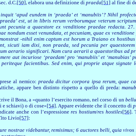
sec. d.C.
[50]
, elabora una definizione di
praeda
[51]
al fine di d
’ inquit ‘apud eundem in ‘praeda’ et ‘manubiis’? Nihil profect
raeda’ est, ut in libris rerum verborumque veterum scriptum 
unt pecunia a quaestore ex venditione praedae redacta.
27
ae nondum esset venundata, et pecuniam, quae ex venditione p
onstrat -nihil enim captum est horum a Traiano ex hostibus -
t, sicuti iam dixi, non praeda, sed pecunia per quaestore
tum aerario significari. Nam cura aerarii a quaestoribus ad pra
temere aut incuriose ‘praedam’ pro ‘manubiis’ et ‘manubias’ 
d periteque facientibus. Sed enim, qui proprie atque signate 
 prese al nemico:
praeda dicitur corpora ipsa rerum, quae ca
Attiche, appare ben distinto rispetto a quello di preda:
manubi
rive il Bona, a «quanto l’esercito romano, nel corso di un
bell
i e schiavi) o di cose»
[54]
. Appare evidente che il concetto di
p
indicate anche con l’espressione
res hostium
/
res hostiles
[56]
. 
Tito Livio
[57]
:
iure nostrae videbantur, remisimus; 6 auctores belli, quia viv