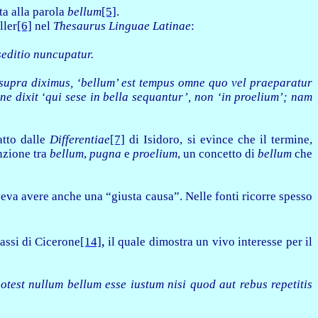
ta alla parola
bellum
[5]
.
ller
[6]
nel
Thesaurus Linguae Latinae
:
seditio nuncupatur.
 supra diximus, ‘bellum’ est tempus omne quo vel praeparatur
e dixit ‘qui sese in bella sequantur’, non ‘in proelium’; nam
atto dalle
Differentiae
[7]
di Isidoro, si evince che il termine,
inzione tra
bellum
,
pugna
e
proelium
, un concetto di
bellum
che
veva avere anche una “giusta causa”. Nelle fonti ricorre spesso
,
assi di Cicerone
[14]
il quale dimostra un vivo interesse per il
potest nullum bellum esse iustum nisi quod aut rebus repetitis