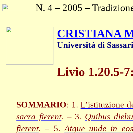
N. 4 – 2005 – Tradizio
CRISTIANA M
Università di Sassar
Livio 1.20.5-7
SOMMARIO
: 1.
L’istituzione d
sacra fierent
.
–
3.
Quibus diebu
fierent
.
–
5.
Atque unde in eos