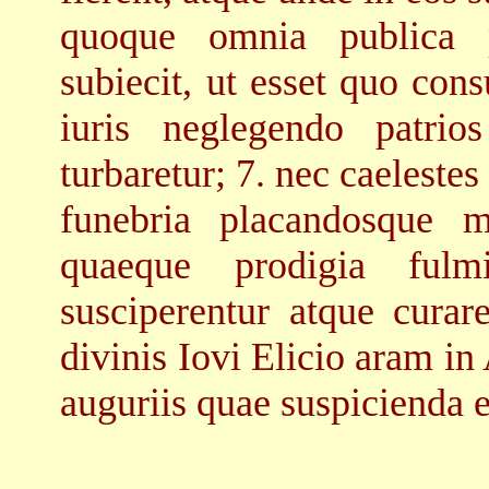
quoque omnia publica pr
subiecit, ut esset quo con
iuris neglegendo patrio
turbaretur; 7. nec caelest
funebria placandosque m
quaeque prodigia ful
susciperentur atque curar
divinis Iovi Elicio aram i
auguriis quae suspicienda e