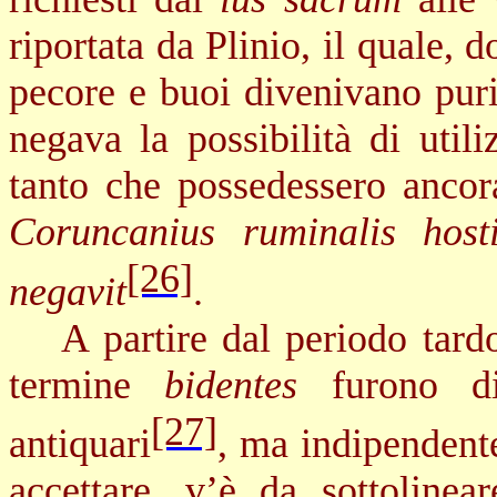
riportata da Plinio, il quale, 
pecore e buoi divenivano puri,
negava la possibilità di utili
tanto che possedessero ancor
Coruncanius ruminalis host
[26]
negavit
.
A partire dal periodo tard
termine
bidentes
furono d
[27]
antiquari
, ma indipendent
accettare, v’è da sottolinea