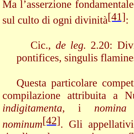
Ma l’asserzione fondamentale 
[41]
sul culto di ogni divinità
:
Cic.,
de leg.
2.20: Div
pontifices, singulis flamine
Questa particolare compet
compilazione attribuita a N
indigitamenta
, i
nomina
[42]
nominum
. Gli appellativ