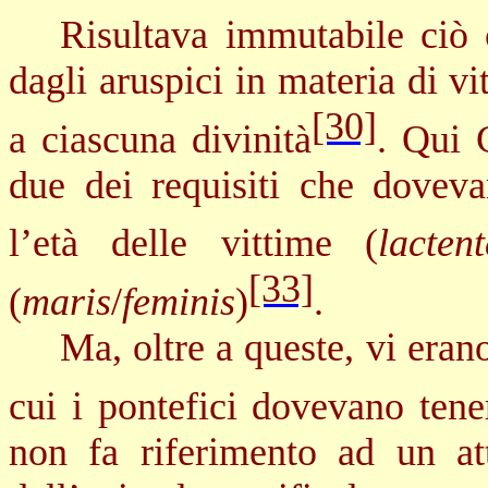
Risultava immutabile ciò c
dagli aruspici in materia di 
[30]
a ciascuna divinità
. Qui 
due dei requisiti che dovevan
l’età delle vittime (
lactent
[33]
(
maris
/
feminis
)
.
Ma, oltre a queste, vi erano
cui i pontefici dovevano tene
non fa riferimento ad un att