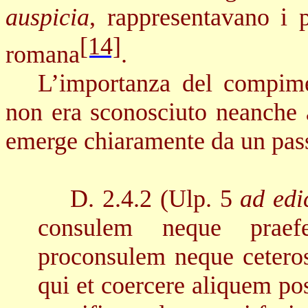
auspicia
, rappresentavano i p
[14]
romana
.
L’importanza del compime
non era sconosciuto neanche 
emerge chiaramente da un pass
D.
2.4.2
(Ulp. 5
ad edic
consulem neque praef
proconsulem neque ceteros
qui et coercere aliquem po