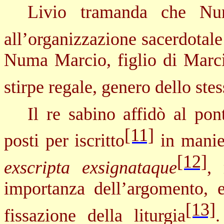
Livio tramanda che Nu
all’organizzazione sacerdotal
Numa Marcio, figlio di Marc
stirpe regale, genero dello ste
Il re sabino affidò al pon
[11]
posti per iscritto
in manier
[12]
exscripta exsignataque
, 
importanza dell’argomento, 
[13]
fissazione della liturgia