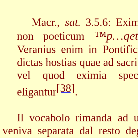
Macr.,
sat.
3.5.6: Exim
™p…
qe
non poeticum
Veranius enim in Pontific
dictas hostias quae ad sacr
vel quod eximia spec
[38]
eligantur
.
Il vocabolo rimanda ad u
veniva separata dal resto de