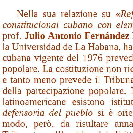
Nella sua relazione su
«
Re
constitucional cubano con ele
prof.
Julio
Antonio
Fern
á
ndez
la Universidad de La Habana, ha 
cubana vigente del 1976 prevede
popolare. La costituzione non r
e tanto meno prevede il Tribuna
della partecipazione popolare. 
latinoamericane esistono istitu
defensoria del pueblo
si è orie
modo, però, da risultare ann