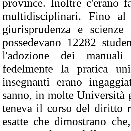
province. Inoltre c'erano f
multidisciplinari. Fino a
giurisprudenza e scienze 
possedevano 12282 student
l'adozione dei manuali
fedelmente la pratica uni
insegnanti erano ingaggia
sanno,
in
molte
Università g
teneva
il
corso
del diritto
esatte
che
dimostrano
che, 