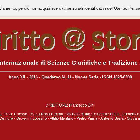
cciamento, perciò non acquisisce dati personali identificativi dell'Utente. Per s
 Internazionale di Scienze Giuridiche e Tradizion
Anno XII - 2013 - Quaderno N. 11 - Nuova Serie
- ISSN 1825-0300
DIRETTORE: Francesco Sini
: Omar Chessa - Maria Rosa Cimma - Michele Maria Comenale Pinto - Domenico
emuro - Giovanni Lobrano - Attilio Mastino - Pietro Pinna - Antonio Serra - Giova