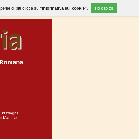
aperne di più clicca su
“Informativa sui cookie”.
Ho capito!
e Romana
 D’Orsogna
nni Maria Uda