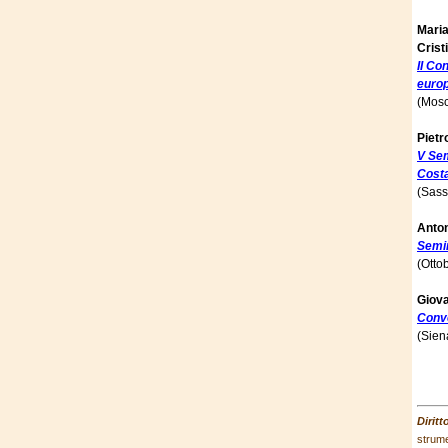
Maria
Crist
II Co
euro
(Mosc
Pietr
V Sem
Costa
(Sass
Anton
Semin
(Otto
Giova
Conve
(Sien
Dirit
strume