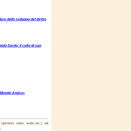
re dello sviluppo del diritto
polo Sardo: il culto di san
l Mondo Antico»
pertesti, video, audio etc.); tali
.