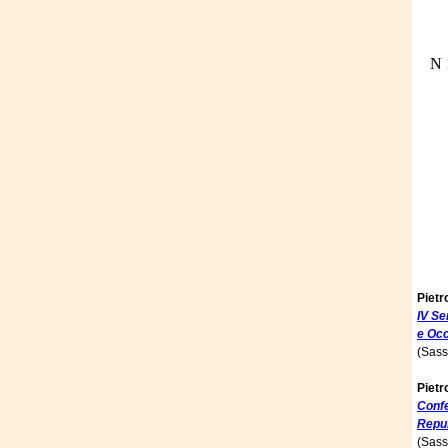
N 
Pietr
IV Se
e Oc
(Sass
Pietr
Confe
Repub
(Sass