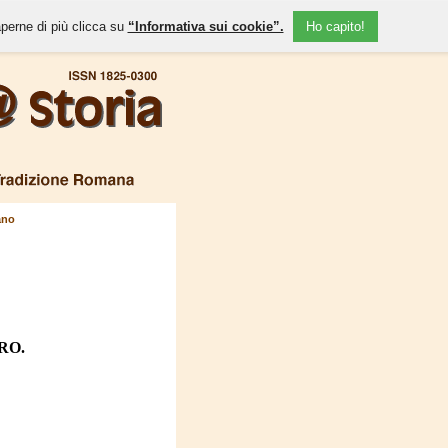
aperne di più clicca su
“Informativa sui cookie”.
Ho capito!
ano
RO.