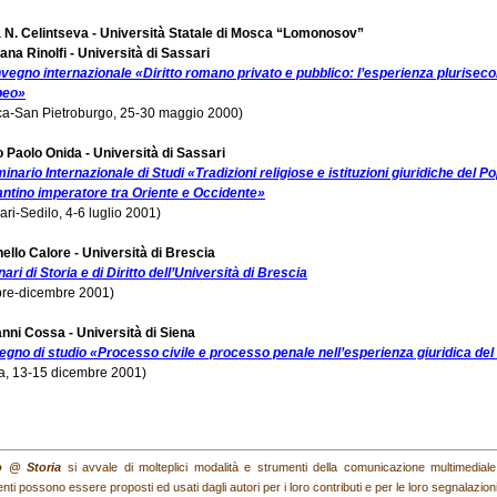
 N. Celintseva - Università Statale di Mosca “Lomonosov”
iana Rinolfi - Università di Sassari
nvegno internazionale «Diritto romano privato e pubblico: l’esperienza plurisecola
peo»
a-San Pietroburgo, 25-30 maggio 2000)
o Paolo Onida - Università di Sassari
inario Internazionale di Studi «Tradizioni religiose e istituzioni giuridiche del Po
ntino imperatore tra Oriente e Occidente»
ari-Sedilo, 4-6 luglio 2001)
ello Calore - Università di Brescia
ari di Storia e di Diritto dell’Università di Brescia
bre-dicembre 2001)
nni Cossa - Università di Siena
gno di studio «Processo civile e processo penale nell’esperienza giuridica de
a, 13-15 dicembre 2001)
to @ Storia
si avvale di molteplici modalità e strumenti della comunicazione multimediale (i
nti possono essere proposti ed usati dagli autori per i loro contributi e per le loro segnalazioni