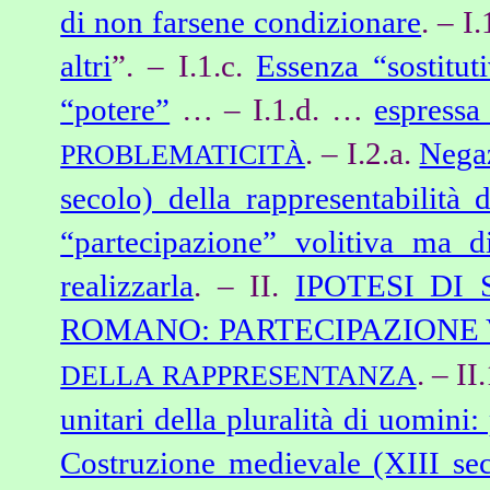
di non farsene condizionare
. – I.
altri
”. – I.1.c.
Essenza “sostitut
“potere”
… – I.1.d. …
espressa
. – I.2.a.
Negaz
PROBLEMATICITÀ
secolo) della rappresentabilità 
“partecipazione” volitiva ma di
realizzarla
. – II.
IPOTESI DI
ROMANO: PARTECIPAZIONE 
.
– II
DELLA RAPPRESENTANZA
unitari della pluralità di uomini
Costruzione medievale (XIII sec