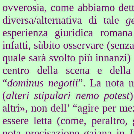
ovverosia, come abbiamo detto
diversa/alternativa di tale
g
esperienza giuridica romana
infatti, sùbito osservare (senz
quale sarà svolto più innanzi)
centro della scena e della
“
dominus negotii
”. La nota 
(
alteri stipulari nemo potest
)
altri», non dell’ “agire per me
essere letta (come, peraltro, 
nota precisazione gaiana in
I