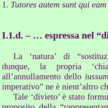
1.
Tutores autem sunt qui eam
I.
1.d. –
… espressa nel “d
La ‘natura’ di “sostitu
dunque, la propria ‘chi
all’annullamento dello
iussu
imperativo” ne è nient’altro c
Tale ‘divieto’ è stato for
proposito della “rappresentan