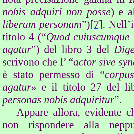
nobis adquiri non posse
) e a
liberam personam
”)
[7]
.
Nell’
titolo 4 (“
Quod cuiuscumque u
agatur
”) del libro 3 del
Dige
scrivono che l’ “
actor sive syn
è stato permesso di “
corpu
agatur
» e il titolo 27 del l
personas nobis adquiritur
”.
Appare allora, evidente 
non rispondere alla neppu