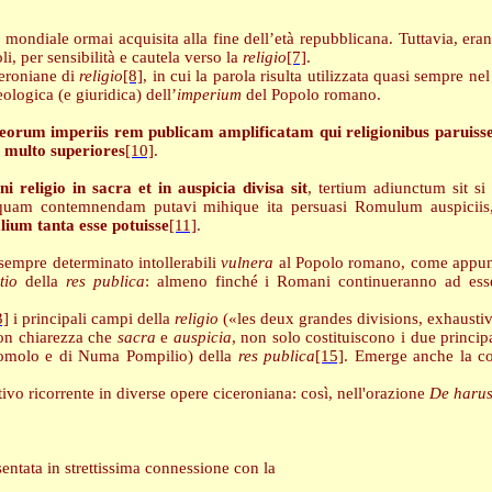
 mondiale ormai acquisita alla fine dell’età repubblicana. Tuttavia, er
oli, per sensibilità e cautela verso la
religio
[7]
.
ceroniane di
religio
[8]
, in cui la parola risulta utilizzata quasi sempre ne
ologica (e giuridica) dell’
imperium
del Popolo romano.
t eorum imperiis rem publicam amplificatam qui religionibus paruiss
, multo superiores
[10]
.
 religio in sacra et in auspicia divisa sit
, tertium adiunctum sit si
am contemnendam putavi mihique ita persuasi Romulum auspiciis, Nu
um tanta esse potuisse
[11]
.
sempre determinato intollerabili
vulnera
al Popolo romano, come appunto
tio
della
res publica
: almeno finché i Romani continueranno ad essere
3]
i principali campi della
religio
(«les deux grandes divisions, exhaustiv
on chiarezza che
sacra
e
auspicia
, non solo costituiscono i due princi
molo e di Numa Pompilio) della
res publica
[15]
. Emerge anche la co
.
ivo ricorrente in diverse opere ciceroniana: così, nell'orazione
De harus
entata in strettissima connessione con la