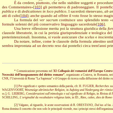
È
da credere, piuttosto, che nello stabilire soggetti e procedure
des Commentaires»
[103]
gli permetteva di padroneggiare. Il pontefice
publica
e di
dedicationes in loco publico
. I sacerdoti ritenevano,
ab a
atti di culto
[104]
; anche quando ad offrire il voto fosse lo stesso magis
La formula del
ver sacrum
costituisce uno splendido testo «d
formule solenni del più conservativo linguaggio sacerdotale
[106]
.
Una breve riflessione merita poi la struttura giuridica della
for
clausole liberatorie, in cui la perizia giurisprudenziale e teologica del
preterintenzionali. Insomma, si vuole assicurare che
scelus
e
inscienti
Da notare, infine, come le clausole della formula attestino unif
sembra improntata ad un decreto reso dai pontefici circa trent'anni pri
*
Comunicazione presentata nel
XI
Colloquio dei romanisti dell’Europa Centro-
Necessità dell’insegnamento del diritto romano”
, organizzato a Craiova, in Romania, nei
CNR
, l’Università di Roma “La Sapienza” e il Gruppo di ricerca sulla diffusione del diritto 
[1]
Per significati e spettro semantico della parola, cfr.
H. FUGIER
,
Recherches sur
WAGENVOORT
,
Wesenzüge altrömischer Religion
, in
Aufstieg und Niedergang der römisc
ss.];
G. LIEBERG
,
Considerazioni sull'etimologia e sul significato di
Religio, in
Rivista di 
SCHILLING
,
L'originalité du vocabulaire religieux latin
, in
ID
.,
Rites, cultes, diex de Rome
[2]
Valgano, al riguardo, le acute osservazioni di R.
ORESTANO
,
Dal
ius
al
fas
.
Roma domina il concetto che non solo le principali vicende, ma i principi stessi dell'organizza