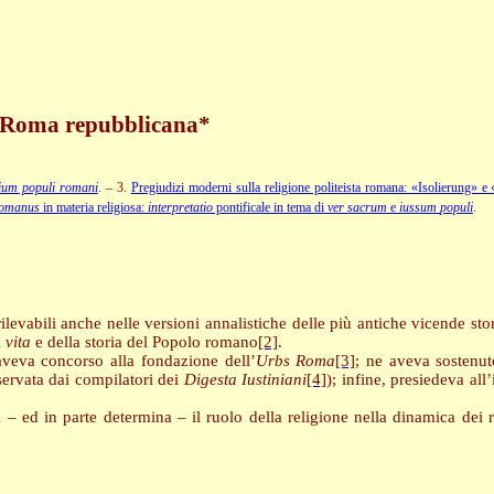
in Roma repubblicana*
ium populi romani
. – 3.
Pregiudizi moderni sulla religione politeista romana: «Isolierung» e 
Romanus
in materia religiosa:
interpretatio
pontificale in tema di
ver
sacrum
e
iussum
populi
.
rilevabili anche nelle versioni annalistiche delle più antiche vicende 
a
vita
e della storia del Popolo romano
[2]
.
veva concorso alla fondazione dell’
Urbs Roma
[3]
; ne aveva sostenut
servata dai compilatori dei
Digesta Iustiniani
[4]
); infine, presiedeva all
 – ed in parte determina – il ruolo della religione nella dinamica dei rap