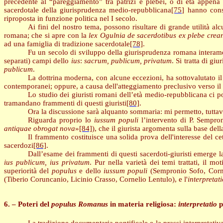
precedente al “pareggiamento” tra patrizi e plebei, o di età appena 
sacerdotale della giurisprudenza medio-repubblicana
[75]
hanno conse
riproposta in funzione politica nel I secolo.
Ai fini del nostro tema, possono risultare di grande utilità alc
romana; che si apre con la
lex Ogulnia de sacerdotibus ex plebe crea
ad una famiglia di tradizione sacerdotale
[78]
.
Fu un secolo di sviluppo della giurisprudenza romana interament
separati) campi dello
ius
:
sacrum, publicum, privatum
. Si tratta di gi
publicum
.
La dottrina moderna, con alcune eccezioni, ha sottovalutato il
contemporanei; oppure, a causa dell'atteggiamento preclusivo verso il 
Lo studio dei giuristi romani dell’età medio-repubblicana ci p
tramandano frammenti di questi giuristi
[80]
.
Ora la discussione sarà alquanto sommaria: mi permetto, tuttavi
Riguarda proprio lo
iussum populi
l’intervento di P. Sempro
antiquae obrogat nova
»
[84]
), che il giurista argomenta sulla base de
Il frammento costituisce una solida prova dell'interesse del cet
sacerdozi
[86]
.
Dall’esame dei frammenti di questi sacerdoti-giuristi emerge l
ius publicum, ius privatum
. Pur nella varietà dei temi trattati, il mo
superiorità del
populus
e dello
iussum populi
(Sempronio Sofo, Cornel
(Tiberio Coruncanio, Licinio Crasso, Cornelio Lentulo), e l'
interpretat
6. – Poteri del
populus Romanus
in materia religiosa:
interpretatio
p