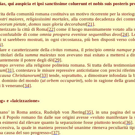
as, qui auspicia et ipsi sanctissime coluerunt et nobis suis posteris p
ita della comunità romana costituiva un motivo ricorrente per la storiog
stri maiores, religiosissimi mortales
, alla corrotta decadenza dei cont
eorum pietate, domos suas gloria decorabant
[21]
.
tterizzato la città di Roma
[22]
come il luogo massimamente votato alla r
inconfutabile di come
omnia prospera evenisse sequentibus deos
[24]
. L
 si sarebbero mostrati, in ogni circostanza, più ben disposti verso col
6]
.
are e caratterizzante della
civitas
romana, il principio
omnia namque po
titolari della
summa
maiestas
non avevano mai esitato a mettersi a di
antemente il potere degli dèi
[29]
.
po avverso alla religione politeista romana. Si tratta della testimonian
cum
[31]
, contestava le misure repressive anticristiane con precisi rifer
causa Christianorum
[33]
tende, soprattutto, a dimostrare infondata la b
al dominio del mondo (
ut orbem occuparint
), solo in ragione della grand
i li venerano
[34]
.
ng» e «laicizzazione»
 ‘umano’ in Roma antica, Rudolph von Jhering
[35]
, in una pagina del 
a il Popolo romano fin dalle sue origini avesse «voluto manifestare la
 esimersi dal rilevare quanto la separazione fosse piuttosto teorica
[36]
.
cessiva, la quale in maniera pressoché unanime riteneva peculiarità tipi
 una causa del suo progresso»
[37]
.