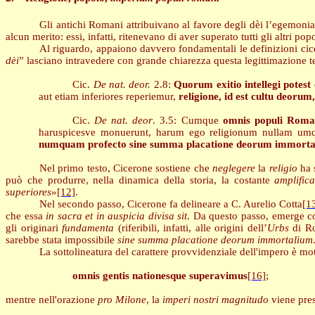
Gli antichi Romani attribuivano al favore degli dèi l’egemonia
alcun merito: essi, infatti, ritenevano di aver superato tutti gli altri pop
Al riguardo, appaiono davvero fondamentali le definizioni ci
dèi
” lasciano intravedere con grande chiarezza questa legittimazione te
Cic.
De nat. deor.
2.8:
Quorum exitio intellegi potes
aut etiam inferiores reperiemur,
religione, id est cultu deorum
Cic.
De nat. deor
. 3.5: Cumque
omnis populi Romani
haruspicesve monuerunt, harum ego religionum nullam umqu
numquam profecto sine summa placatione deorum immortali
Nel primo testo, Cicerone sostiene che
neglegere
la
religio
ha 
può che produrre, nella dinamica della storia, la costante
amplifica
superiores
»
[12]
.
Nel secondo passo, Cicerone fa delineare a C. Aurelio Cotta
[1
che essa
in sacra et in auspicia divisa sit
. Da questo passo, emerge c
gli originari
fundamenta
(riferibili, infatti, alle origini dell’
Urbs
di Ro
sarebbe stata impossibile
sine summa placatione deorum immortalium
La sottolineatura del carattere provvidenziale dell'impero è mot
omnis gentis nationesque superavimus
[16]
;
mentre nell'orazione
pro Milone
, la
imperi nostri magnitudo
viene pres