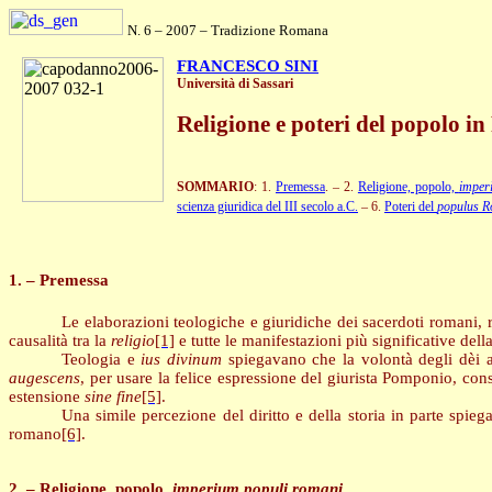
N. 6 – 2007 – Tradizione Romana
FRANCESCO SINI
Università di Sassari
Religione e poteri del popolo 
SOMMARIO
:
1.
Premessa
. – 2.
Religione, popolo,
imper
scienza giuridica del III secolo a.C.
– 6.
Poteri del
populus 
1. – Premessa
Le elaborazioni teologiche e giuridiche dei sacerdoti romani, 
causalità tra la
religio
[1]
e tutte le manifestazioni più significative dell
Teologia e
ius divinum
spiegavano che la volontà degli dèi a
augescens
, per usare la felice espressione del giurista Pomponio, con
estensione
sine
fine
[5]
.
Una simile percezione del diritto e della storia in parte spiega
romano
[6]
.
2. – Religione, popolo,
imperium populi romani