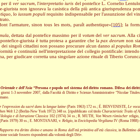
 per il
ver sacrum
, l'
interpretatio iuris
del pontefice L. Cornelio Lentulo
-giurista non ignorava la casistica della più antica giurisprudenza ponti
ntiquo
, lo
iussum populi
requisito indispensabile per l'assunzione del vinc
trato.
ont l'armature, sinon tous les mots, paraît authentique»
[105]
; la form
mula
, dettata dal pontefice massimo per il
votum
del
ver sacrum
. Alla 
 pontefice-giurista è tutta protesa a garantire che la
pax deorum
non sia 
a
dei singoli cittadini non possano procurare alcun danno al
populus
Ro
ormità e continuità nell'interpretazione del collegio pontificale: intendo
ma, per giudicare corretta una singolare azione rituale di Tiberio Corunc
Orientale e dell’Asia
“Persona e popolo nel sistema del diritto romano. Difesa dei diritti
 giorni 1-3 novembre 2007, dalla Facoltà di Diritto e Scienze Amministrative “Nicolae Titules
romano.
 l'expression du sacré dans la langue latine
(Paris 1963) 172 ss.;
É. BENVENISTE
,
Le voca
hen Welt
I.2 (Berlin-New York 1972) 348 ss. [ripubblicato col titolo
Characteristic Traits of 
Filologia e di Istruzione Classica
102 (1974) 34 ss.;
R. MUTH
,
Von Wesen römischer
religio
(Paris 1979) 30 ss.;
E. MONTANARI
, v.
Religio
, in
Enciclopedia Virgiliana
IV (Roma 1988) 4
 Rapporto tra diritto divino e umano in Roma dall'età primitiva all'età classica
, in
Bullettino d
zione sociale fossero rispondenti alla volontà degli Dèi».