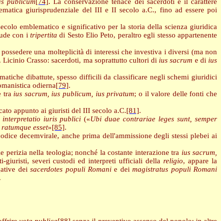
us publicum
[74]
. La conservazione tenace dei sacerdoti e il carattere
tematica giurisprudenziale del III e II secolo a.C., fino ad essere poi
ecolo emblematico e significativo per la storia della scienza giuridica
iude con i
tripertita
di Sesto Elio Peto, peraltro egli stesso appartenente
 possedere una molteplicità di interessi che investiva i diversi (ma non
. Licinio Crasso: sacerdoti, ma soprattutto cultori di
ius sacrum
e di
ius
ematiche dibattute, spesso difficili da classificare negli schemi giuridici
omanistica odierna
[79]
.
e tra
ius sacrum, ius publicum, ius privatum
; o il valore delle fonti che
to appunto ai giuristi del III secolo a.C.
[81]
.
a
interpretatio iuris publici
(«
Ubi duae contrariae leges sunt, semper
 ratumque esset
»
[85]
.
odice decemvirale, anche prima dell'ammissione degli stessi plebei ai
 perizia nella teologia; nonché la costante interazione tra
ius sacrum,
-giuristi, severi custodi ed interpreti ufficiali della
religio
, appare la
gative dei
sacerdotes populi Romani
e dei
magistratus populi Romani
.