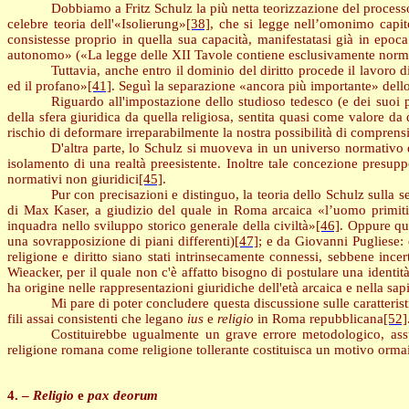
Dobbiamo a Fritz Schulz la più netta teorizzazione del processo
celebre teoria dell'«Isolierung»
[38]
, che si legge nell’omonimo capi
consistesse proprio in quella sua capacità, manifestatasi già in epoca 
autonomo» («La legge delle XII Tavole contiene esclusivamente norme 
Tuttavia, anche entro il dominio del diritto procede il lavoro d
ed il profano»
[41]
. Seguì la separazione «ancora più importante» dell
Riguardo all'impostazione dello studioso tedesco (e dei suoi 
della sfera giuridica da quella religiosa, sentita quasi come valore da
rischio di deformare irreparabilmente la nostra possibilità di comprens
D'altra parte, lo Schulz si muoveva in un universo normativo
isolamento di una realtà preesistente. Inoltre tale concezione presupp
normativi non giuridici
[45]
.
Pur con precisazioni e distinguo, la teoria dello Schulz sulla s
di Max Kaser, a giudizio del quale in Roma arcaica «l’uomo primitivo
inquadra nello sviluppo storico generale della civiltà»
[46]
. Oppure que
una sovrapposizione di piani differenti)
[47]
; e da Giovanni Pugliese: 
religione e diritto siano stati intrinsecamente connessi, sebbene incer
Wieacker, per il quale non c'è affatto bisogno di postulare una identità o
ha origine nelle rappresentazioni giuridiche dell'età arcaica e nella sap
Mi pare di poter concludere questa discussione sulle caratteris
fili assai consistenti che legano
ius
e
religio
in Roma repubblicana
[52]
Costituirebbe ugualmente un grave errore metodologico, ass
religione romana come religione tollerante costituisca un motivo ormai
4. –
Religio
e
pax
deorum