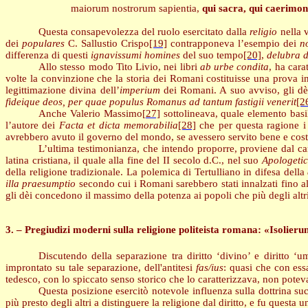
maiorum nostrorum sapientia,
qui sacra, qui caerimoni
Questa consapevolezza del ruolo esercitato dalla
religio
nella v
dei
populares
C. Sallustio Crispo
[19]
contrapponeva l’esempio dei
no
differenza di questi
ignavissumi homines
del suo tempo
[20]
,
delubra d
Allo stesso modo Tito Livio, nei libri
ab urbe condita
, ha cara
volte la convinzione che la storia dei Romani costituisse una prova 
legittimazione divina dell’
imperium
dei Romani. A suo avviso, gli dèi
fideique deos,
per quae populus Romanus ad tantum fastigii venerit
[2
Anche Valerio Massimo
[27]
sottolineava, quale elemento basil
l’autore dei
Facta et dicta memorabilia
[28]
che per questa ragione i 
avrebbero avuto il governo del mondo, se avessero servito bene e cost
L’ultima testimonianza, che intendo proporre, proviene dal cam
latina cristiana, il quale alla fine del II secolo d.C., nel suo
Apologeti
della religione tradizionale. La polemica di Tertulliano in difesa della
illa praesumptio
secondo cui i Romani sarebbero stati innalzati fino 
gli dèi concedono il massimo della potenza ai popoli che più degli altr
3. – Pregiudizi moderni sulla religione politeista romana: «Isolieru
Discutendo della separazione tra diritto ‘divino’ e diritto
improntato su tale separazione, dell'antitesi
fas/ius
: quasi che con ess
tedesco, con lo spiccato senso storico che lo caratterizzava, non poteva
Questa posizione esercitò notevole influenza sulla dottrina suc
più presto degli altri a distinguere la religione dal diritto, e fu questa