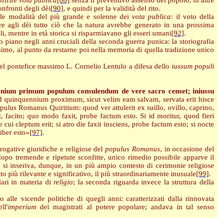
offrire
vota publica
[88]
senza il preventivo assenso del popolo; in altre
nfronti degli dèi
[90]
, e quindi per la validità del rito.
lle modalità del più grande e solenne dei
vota publica
: il voto della
e agli dèi tutto ciò che la natura avrebbe generato in una prossima
ali, mentre in età storica si risparmiavano gli esseri umani
[92]
.
 piano negli anni cruciali della seconda guerra punica: la storiografia
simo, al punto da restarne poi nella memoria di quella tradizione unico
del pontefice massimo L. Cornelio Lentulo a difesa dello
iussum populi
mnium primum populum consulendum de vere sacro censet; iniussu
 ad quinquennium proximum, sicut velim eam salvam, servata erit hisce
lus Romanus Quiritium: quod ver attulerit ex suillo, ovillo, caprino,
, facito; quo modo faxit, probe factum esto. Si id moritur, quod fieri
cui cleptum erit; si atro die faxit insciens, probe factum esto; si nocte
liber esto»
[97]
.
rogative giuridiche e religiose del
populus
Romanus
, in occasione del
opo tremende e ripetute sconfitte, unico rimedio possibile apparve il
o si inseriva, dunque, in un più ampio contesto di cerimonie religiose
to più rilevante e significativo, il più straordinariamente inusuale
[99]
.
lari in materia di
religio
; la seconda riguarda invece la struttura della
alle vicende politiche di quegli anni: caratterizzati dalla rinnovata
ll'
imperium
dei magistrati al potere popolare; andava in tal senso