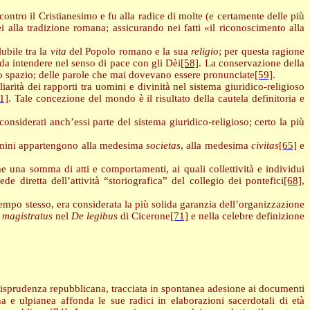
ontro il Cristianesimo e fu alla radice di molte (e certamente delle più
nei alla tradizione romana; assicurando nei fatti «il riconoscimento alla
ubile tra la
vita
del Popolo romano e la sua
religio
; per questa ragione
 da intendere nel senso di pace con gli Dèi
[58]
. La conservazione della
lo spazio; delle parole che mai dovevano essere pronunciate
[59]
.
rità dei rapporti tra uomini e divinità nel sistema giuridico-religioso
1]
. Tale concezione del mondo è il risultato della cautela definitoria e
 considerati anch’essi parte del sistema giuridico-religioso; certo la più
omini appartengono alla medesima
societas
, alla medesima
civitas
[65]
e
 una somma di atti e comportamenti, ai quali collettività e individui
e diretta dell’attività “storiografica” del collegio dei pontefici
[68]
,
 tempo stesso, era considerata la più solida garanzia dell’organizzazione
 magistratus
nel
De legibus
di Cicerone
[71]
e nella celebre definizione
iurisprudenza repubblicana, tracciata in spontanea adesione ai documenti
 e ulpianea affonda le sue radici in elaborazioni sacerdotali di età