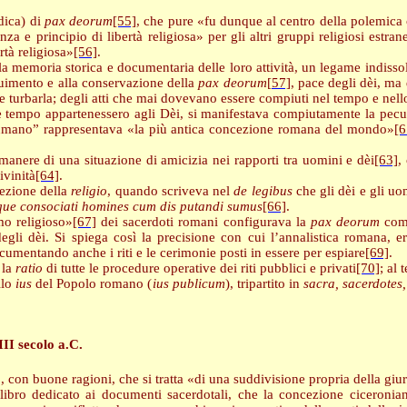
dica) di
pax deorum
[55]
, che pure «fu dunque al centro della polemica c
nza e principio di libertà religiosa» per gli altri gruppi religiosi estra
rtà religiosa»
[56]
.
lla memoria storica e documentaria delle loro attività, un legame indissol
seguimento e alla conservazione della
pax deorum
[57]
, pace degli dèi, ma
e turbarla; degli atti che mai dovevano essere compiuti nel tempo e nel
 tempo appartenessero agli Dèi, si manifestava compiutamente la peculia
 l'“umano” rappresentava «la più antica concezione romana del mondo»
[6
rmanere di una situazione di amicizia nei rapporti tra uomini e dèi
[63]
,
ivinità
[64]
.
ezione della
religio
, quando scriveva nel
de legibus
che gli dèi e gli u
que consociati homines cum dis putandi sumus
[66]
.
smo religioso»
[67]
dei sacerdoti romani configurava la
pax deorum
come
li dèi. Si spiega così la precisione con cui l’annalistica romana, ered
cumentando anche i riti e le cerimonie posti in essere per espiare
[69]
.
 la
ratio
di tutte le procedure operative dei riti pubblici e privati
[70]
; al
llo
ius
del Popolo romano (
ius publicum
), tripartito in
sacra, sacerdotes,
III secolo a.C.
to, con buone ragioni, che si tratta «di una suddivisione propria della g
libro dedicato ai documenti sacerdotali, che la concezione ciceroniana