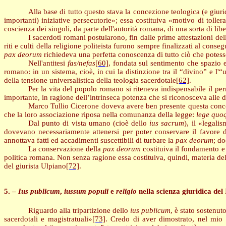
Alla base di tutto questo stava la concezione teologica (e giuri
importanti) iniziative persecutorie»; essa costituiva «motivo di tollera
coscienza dei singoli, da parte dell'autorità romana, di una sorta di libe
I sacerdoti romani postularono, fin dalle prime attestazioni de
riti e culti della religione politeista furono sempre finalizzati al con
pax
deorum
richiedeva una perfetta conoscenza di tutto ciò che potess
Nell'antitesi
fas/nefas
[60]
, fondata sul sentimento che spazio e
romano: in un sistema, cioè, in cui la distinzione tra il “divino” e
della tensione universalistica della teologia sacerdotale
[62]
.
Per la vita del popolo romano si riteneva indispensabile il pe
importante, in ragione dell’intrinseca potenza che si riconosceva alle d
Marco Tullio Cicerone doveva avere ben presente questa conc
che la loro associazione riposa nella comunanza della legge:
lege quo
Dal punto di vista umano (cioè dello
ius
sacrum
), il «legali
dovevano necessariamente attenersi per poter conservare il favore deg
annottava fatti ed accadimenti suscettibili di turbare la
pax deorum
; do
La conservazione della
pax deorum
costituiva il fondamento e
politica romana. Non senza ragione essa costituiva, quindi, materia de
del giurista Ulpiano
[72]
.
5. –
Ius publicum
,
iussum populi
e
religio
nella scienza giuridica del 
Riguardo alla tripartizione dello
ius publicum
, è stato sostenu
sacerdotali e magistratuali»
[73]
. Credo di aver dimostrato, nel mio 