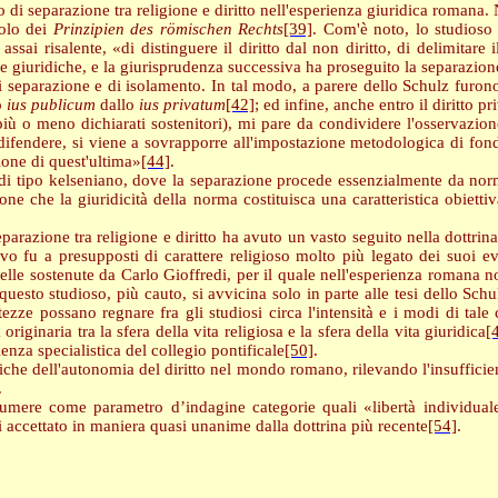
 di separazione tra religione e diritto nell'esperienza giuridica romana.
tolo dei
Prinzipien des römischen Rechts
[39]
. Com'è noto, lo studioso
assai risalente, «di distinguere il diritto dal non diritto, di delimitare
giuridiche, e la giurisprudenza successiva ha proseguito la separazione
i separazione e di isolamento. In tal modo, a parere dello Schulz furono 
o
ius
publicum
dallo
ius
privatum
[42]
; ed infine, anche entro il diritto p
più o meno dichiarati sostenitori), mi pare da condividere l'osservazio
 difendere, si viene a sovrapporre all'impostazione metodologica di fond
ione di quest'ultima»
[44]
.
 di tipo kelseniano, dove la separazione procede essenzialmente da no
one che la giuridicità della norma costituisca una caratteristica obiett
eparazione tra religione e diritto ha avuto un vasto seguito nella dottrina
 fu a presupposti di carattere religioso molto più legato dei suoi evol
lle sostenute da Carlo Gioffredi, per il quale nell'esperienza romana no
questo studioso, più cauto, si avvicina solo in parte alle tesi dello S
tezze possano regnare fra gli studiosi circa l'intensità e i modi di tal
riginaria tra la sfera della vita religiosa e la sfera della vita giuridica
[
ienza specialistica del collegio pontificale
[50]
.
tiche dell'autonomia del diritto nel mondo romano, rilevando l'insuffici
.
umere come parametro d’indagine categorie quali «libertà individual
 accettato in maniera quasi unanime dalla dottrina più recente
[54]
.