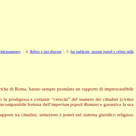
«laicizzazione»
. – 4.
Religio
e
pax deorum
. – 5.
Ius publicum
,
iussum populi
e
religio
nella
storiche di Roma, hanno sempre postulato un rapporto di imprescindibile
o la prodigiosa e costante “crescita” del numero dei cittadini (
civitas
’incomparabile fortuna dell’
imperium populi Romani
e garantiva la sua
porti tra cittadini, istituzioni e poteri nel sistema giuridico religioso