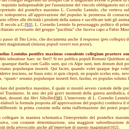
va del collegio negavano
ab antiquo
che il magistrato avesse il potere di 
i
requisito indispensabile per l'assunzione del vincolo obbligatorio nei co
erpretatio
del pontefice massimo L. Cornelio Lentulo, che verteva su
ato sottoponeva all’approvazione del
populus
la promessa di consacrar
 offrire alle divinità i prodotti della natura e sacrificare tutti gli anim
II secolo a.C.
[93]
, L. Cornelio Lentulo fu personaggio politico di primo
ichiarato avversario del gruppo "pacifista" che faceva capo a Fabio Mas
o passo di Tito Livio, che documenta anche il responso (
pro
collegio
) 
teri magistratuali (
iniussu populi voveri non posse
).
nelius Lentulus pontifex maximus consulente collegium praetore o
itis iubeatisne haec sic fieri? Si res publica populi Romani Quiritium
uaeque duella cum Gallis sunt, qui cis Alpe sunt, tum donum duit popu
senatus populusque iusserit. Qui faciet, quando volet quaque lege volet
tve insciens, ne fraus esto; si quis clepsit, ne populo scelus esto, neve 
dea, <quam> senatus populusque iusserit fieri, faxitur, eo populus solutus 
elare del pontefice massimo, il quale si mostrò severo custode delle pre
del Trasimeno. In uno dei più gravi momenti della guerra annibalica, d
itati, desunti dai
libri
Sibyllini
[98]
. L'intervento di L. Cornelio Lentul
 elaborò la formula proposta all’approvazione del popolo) costituiva il ri
differenti: la prima consiste nella netta riaffermazione dei poteri popo
 collegare in maniera schematica l'
interpretatio
del pontefice massimo 
guiva, con costante determinazione, una maggiore subordinazione de
miti della
provocatio
anche all’
imperium
di questo magistrato
[102]
.