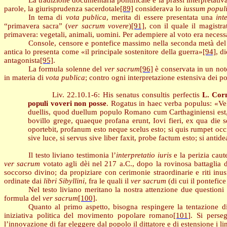
La tradizione documentaria pontificale e la prassi interpretati
parole, la giurisprudenza sacerdotale
[89]
considerava lo
iussum popul
In tema di
vota publica
, merita di essere presentata una
int
“primavera sacra” (
ver sacrum vovere
)
[91]
, con il quale il magistr
primavera: vegetali, animali, uomini. Per adempiere al voto era necessario
Console, censore e pontefice massimo nella seconda metà del 
antica lo presenta come «il principale sostenitore della guerra»
[94]
, d
antagonista
[95]
.
La formula solenne del
ver sacrum
[96]
è conservata in un not
in materia di
vota publica
; contro ogni interpretazione estensiva dei po
Liv. 22.10.1-6: His senatus consultis perfectis
L. Cor
populi voveri non posse
. Rogatus in haec verba populus: «Vel
duellis, quod duellum populo Romano cum Carthaginiensi est, q
bovillo grege, quaeque profana erunt, Iovi fieri, ex qua die 
oportebit, profanum esto neque scelus esto; si quis rumpet occide
sive luce, si servus sive liber faxit, probe factum esto; si anti
Il testo liviano testimonia l’
interpretatio iuris
e la perizia caut
ver sacrum
votato agli dèi nel
217 a
.C., dopo la rovinosa battaglia 
soccorso divino; da propiziare con cerimonie straordinarie e riti inus
ordinate dai
libri
Sibyllini
, fra le quali il
ver sacrum
(di cui il pontefice
Nel testo liviano meritano la nostra attenzione due questioni 
formula del
ver sacrum
[100]
.
Quanto al primo aspetto, bisogna respingere la tentazione di
iniziativa politica del movimento popolare romano
[101]
. Si perse
l’innovazione di far eleggere dal popolo il dittatore e di estensione i li