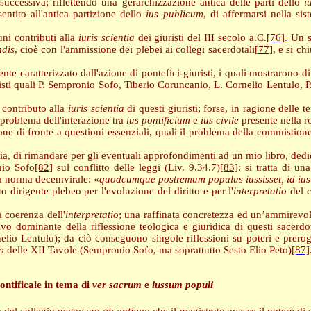
successiva; riflettendo una gerarchizzazione antica delle parti dello
i
ntito all'antica partizione dello
ius publicum
, di affermarsi nella sis
uni contributi alla
iuris scientia
dei giuristi del III secolo a.C.
[76]
. Un s
ndis
, cioè con l'ammissione dei plebei ai collegi sacerdotali
[77]
, e si ch
e caratterizzato dall'azione di pontefici-giuristi, i quali mostrarono di
uristi quali P. Sempronio Sofo, Tiberio Coruncanio, L. Cornelio Lentulo, P
 contributo alla
iuris scientia
di questi giuristi; forse, in ragione delle t
problema dell'interazione tra
ius pontificium
e
ius civile
presente nella r
one di fronte a questioni essenziali, quali il problema della commistion
a, di rimandare per gli eventuali approfondimenti ad un mio libro, dedica
nio Sofo
[82]
sul conflitto delle leggi (Liv. 9.34.7)
[83]
: si tratta di un
lla norma decemvirale: «
quodcumque postremum populus iussisset, id ius
o dirigente plebeo per l'evoluzione del diritto e per l'
interpretatio
del c
a coerenza dell'
interpretatio
; una raffinata concretezza ed un’ammirevole
tivo dominante della riflessione teologica e giuridica di questi sacerdoti
io Lentulo); da ciò conseguono singole riflessioni su poteri e prero
io
delle XII Tavole (Sempronio Sofo, ma soprattutto Sesto Elio Peto)
[87]
ontificale in tema di
ver
sacrum
e
iussum
populi