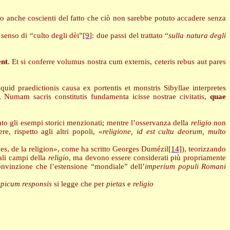
ano anche coscienti del fatto che ciò non sarebbe potuto accadere senza
l senso di “culto degli dèi”
[9]
: due passi del trattato “
sulla natura degli
ent
. Et si conferre volumus nostra cum externis, ceteris rebus aut pares
 quid praedictionis causa ex portentis et monstris Sibyllae interpretes
mam sacris constitutis fundamenta icisse nostrae civitatis,
quae
 gli esempi storici menzionati; mentre l’osservanza della
religio
non
, rispetto agli altri popoli, «
religione, id est cultu deorum, multo
es, de la religion», come ha scritto Georges Dumézil
[14]
), teorizzando
pali campi della
religio
, ma devono essere considerati più propriamente
nvinzione che l’estensione “mondiale” dell’
imperium populi Romani
picum responsis
si legge che per
pietas
e
religio