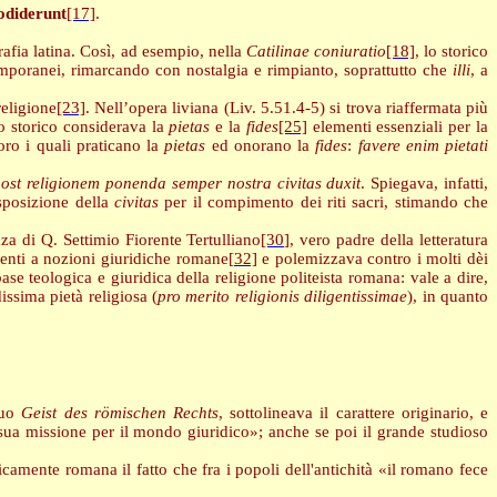
rodiderunt
[17]
.
rafia latina. Così, ad esempio, nella
Catilinae coniuratio
[18]
, lo storico
emporanei, rimarcando con nostalgia e rimpianto, soprattutto che
illi
, a
eligione
[23]
. Nell’opera liviana (Liv. 5.51.4-5) si trova riaffermata più
o storico considerava la
pietas
e la
fides
[25]
elementi essenziali per la
oro i quali praticano la
pietas
ed onorano la
fides
:
favere enim pietati
st religionem ponenda semper nostra civitas duxit
. Spiegava, infatti,
sposizione della
civitas
per il compimento dei riti sacri, stimando che
za di Q. Settimio Fiorente Tertulliano
[30]
, vero padre della letteratura
imenti a nozioni giuridiche romane
[32]
e polemizzava contro i molti dèi
ase teologica e giuridica della religione politeista romana: vale a dire,
issima pietà religiosa (
pro merito religionis diligentissimae
), in quanto
suo
Geist des römischen Rechts
, sottolineava il carattere originario, e
 sua missione per il mondo giuridico»; anche se poi il grande studioso
camente romana il fatto che fra i popoli dell'antichità «il romano fece