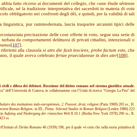
 abbia fatto ricorso ai documenti del collegio, che «une étude sérieuse
ficale, né la tradizione interpretativa dei sacerdoti in materia di
vota
olo obbligatorio nei confronti degli dèi, e quindi, per la validità di tali
a linguistica, pur rammodernata, lascia trasparire arcaismi tipici delle
circostanziata precisazione delle cose offerte in voto, segue una serie di
turbata da comportamenti delittuosi di privati cittadini, intenzionali o
manus
[107]
.
 riferirmi alla clausola
si atro die faxit insciens, probe factum esto
, che
anio, il quale aveva celebrato
feriae praecidaneae
in
dies ater
[108]
.
 civili e difesa dei debitori. Recezione del diritto romano nel sistema giuridico attuale.
cu” dell’Università di Craiova, in collaborazione con
l’Unità di ricerca “Giorgio La Pira” del
bulaire des institutions indo-européennes, 2.
Pouvoir, droit, religion
(Paris 1969) 265 ss.;
H.
Ancient Roman Religion
, in
ID
.,
Pietas. Selected Studies in Roman Religion
(Leiden 1980) 223
, in
Aufstieg und Niedergang der römischen Welt
II.16.1 (Berlin-New York 1978) 290 ss.;
R.
23 ss.
ell'Istituto di Diritto Romano
46 (1939) 198, per il quale «è certo che nella storia primitiva di