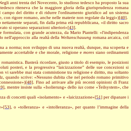
 Negli anni trenta del Novecento, lo studioso tedesco ha proposto la sua
 tedesco riteneva che la maggiore gloria della giurisprudenza romana
 il campo del diritto e di ridurre l'ordinamento giuridico ad un sistema
, con rigore romano, anche nelle materie non regolate da leggi»)
[40]
.
nettamente separati, fin dalla prima età repubblicana, «il diritto sacro
rivato si operano separazioni ulteriori»
[43]
.
ne formulata, con grande acutezza, da Mario Piantelli: «l'indipendenza
o nell'approccio alla realtà della
Weltanschauung
romana arcaica, col
rma a norma; non sviluppo di una nuova realtà, dunque, ma scoperta e
ivamente accertabile e che morale, religione e
mores
siano ordinamenti
 romanistica. Basterà ricordare, giusto a titolo di esempio, le posizioni
uti posteri, e la progressiva “laicizzazione” delle sue concezioni si
n vi sarebbe mai stata commistione tra religione e diritto, ma soltanto
chulz, quando scrive: «Nessuno dubita che nel periodo romano primitivo
e connessione»)
[48]
. Fino ad arrivare alle più recenti opinioni di Franz
49]
, mentre insiste sulla «Isolierung» dello
ius
come «Teilsystem», che
enza di concetti quali «isolamento» e «laicizzazione»
[51]
per dipanare i
e»
[53]
, o «tolleranza» e «intolleranza», per quanto l’immagine della